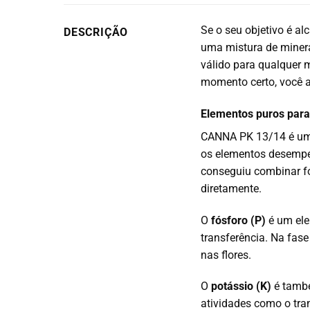
Se o seu objetivo é a
DESCRIÇÃO
uma mistura de minera
válido para qualquer m
momento certo, você al
Elementos puros para 
CANNA PK 13/14 é uma 
os elementos desempe
conseguiu combinar fós
diretamente.
O
fósforo (P)
é um el
transferência.
Na fase 
nas flores.
O
potássio (K)
é tamb
atividades como o tran