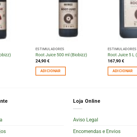
ESTIMULADORES
ESTIMULADORES
obizz)
Root Juice 500 ml (Biobizz)
Root Juice 5 L 
24,90
€
167,90
€
ADICIONAR
ADICIONAR
ente
Loja Online
a
Aviso Legal
jos
Encomendas e Envios