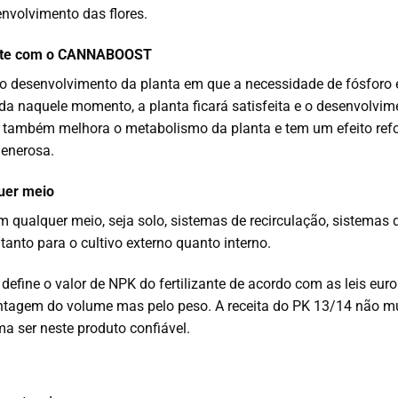
envolvimento das flores.
nte com o CANNABOOST
desenvolvimento da planta em que a necessidade de fósforo
da naquele momento, a planta ficará satisfeita e o desenvolvi
mbém melhora o metabolismo da planta e tem um efeito refo
generosa.
uer meio
 qualquer meio, seja solo, sistemas de recirculação, sistemas d
anto para o cultivo externo quanto interno.
efine o valor de NPK do fertilizante de acordo com as leis euro
entagem do volume mas pelo peso. A receita do PK 13/14 não m
a ser neste produto confiável.