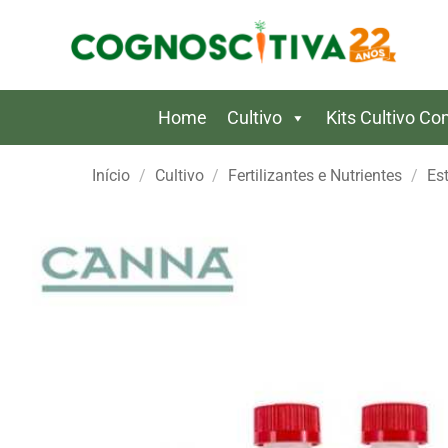
Skip
to
content
Home
Cultivo
Kits Cultivo C
Início
/
Cultivo
/
Fertilizantes e Nutrientes
/
Es