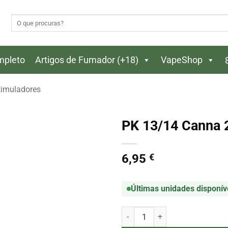
Pesquisar
por:
ompleto
Artigos de Fumador (+18)
VapeShop
timuladores
PK 13/14 Canna 
6,95
€
Últimas unidades disponív
Quantidade de PK 13/14 Canna 2