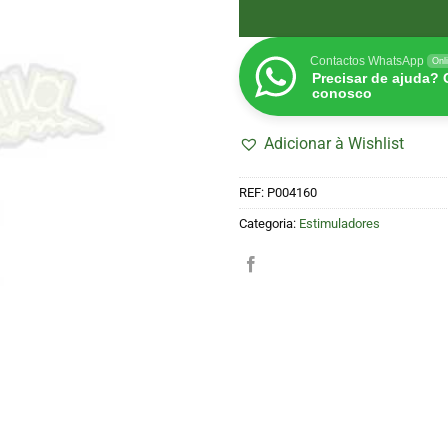
Contactos WhatsApp
Onl
Precisar de ajuda?
conosco
Adicionar à Wishlist
REF:
P004160
Categoria:
Estimuladores