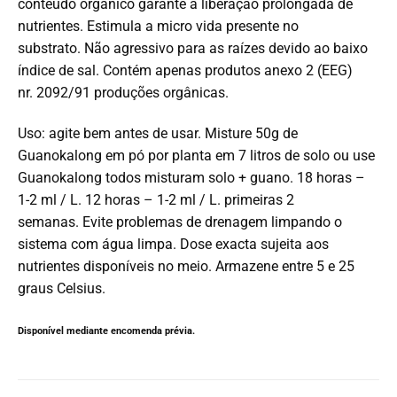
conteúdo orgânico garante a liberação prolongada de
nutrientes.
Estimula a micro vida presente no
substrato.
Não agressivo para as raízes devido ao baixo
índice de sal.
Contém apenas produtos anexo 2 (EEG)
nr.
2092/91 produções orgânicas.
Uso: agite bem antes de usar.
Misture 50g de
Guanokalong em pó por planta em 7 litros de solo ou use
Guanokalong todos misturam solo + guano.
18 horas –
1-2 ml / L.
12 horas – 1-2 ml / L.
primeiras 2
semanas.
Evite problemas de drenagem limpando o
sistema com água limpa.
Dose exacta sujeita aos
nutrientes disponíveis no meio.
Armazene entre 5 e 25
graus Celsius.
Disponível mediante encomenda prévia.