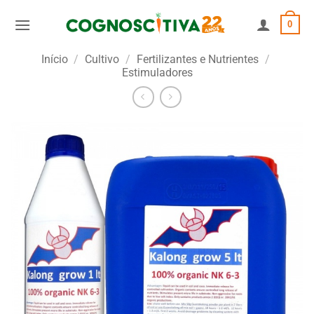
Skip
0
to
content
Início
/
Cultivo
/
Fertilizantes e Nutrientes
/
Estimuladores