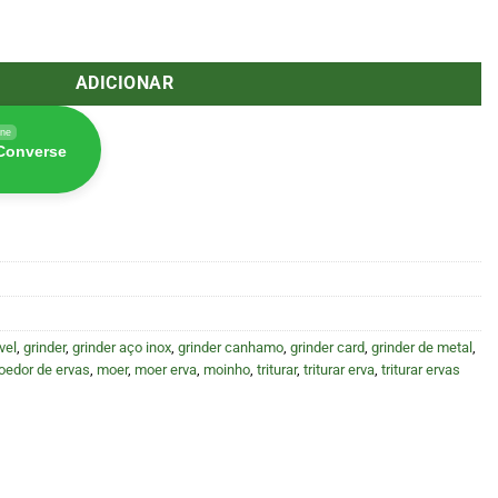
s 30mm Roxo (Amsterdam)
ADICIONAR
ine
 Converse
vel
,
grinder
,
grinder aço inox
,
grinder canhamo
,
grinder card
,
grinder de metal
,
edor de ervas
,
moer
,
moer erva
,
moinho
,
triturar
,
triturar erva
,
triturar ervas