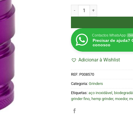
Quantidade de Grinder 4 parte
Contactos WhatsApp
Onl
Precisar de ajuda?
conosco
Adicionar à Wishlist
REF:
P008570
Categoria:
Grinders
Etiquetas:
aço inoxidável
,
biodegradá
grinder fino
,
hemp grinder
,
moedor
,
mo