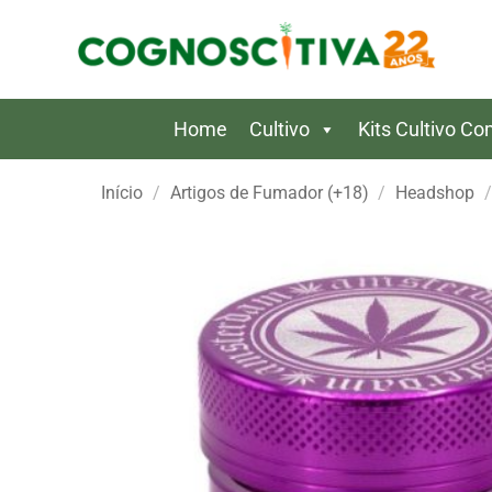
Skip
to
content
Home
Cultivo
Kits Cultivo C
Início
/
Artigos de Fumador (+18)
/
Headshop
/