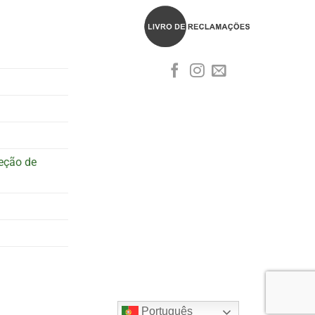
teção de
Português