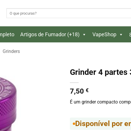
Pesquisar
por:
ompleto
Artigos de Fumador (+18)
VapeShop
Grinders
Grinder 4 parte
7,50
€
É um grinder compacto compo
Disponível por 