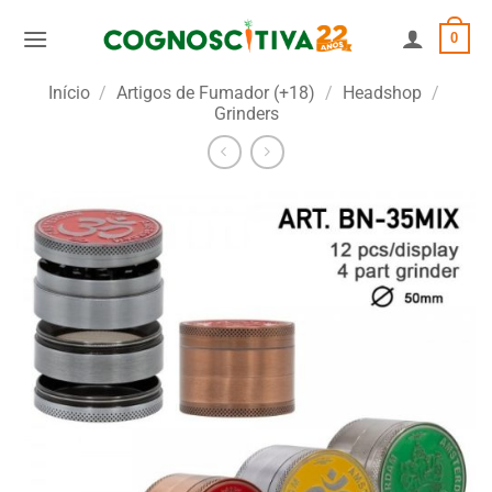
Skip
0
to
content
Início
/
Artigos de Fumador (+18)
/
Headshop
/
Grinders