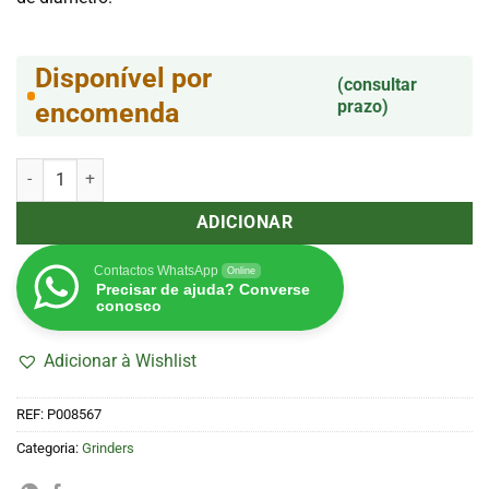
Disponível por
(consultar
prazo)
encomenda
Quantidade de Grinder 4 partes 50mm Silver Black (Grace Glass)
ADICIONAR
Contactos WhatsApp
Online
Precisar de ajuda? Converse
conosco
Adicionar à Wishlist
REF:
P008567
Categoria:
Grinders