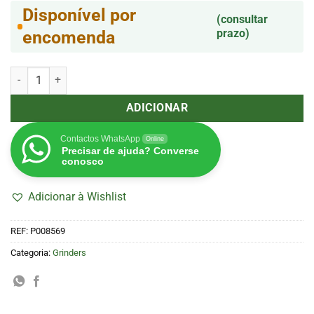
Disponível por
(consultar
prazo)
encomenda
Quantidade de Grinder 4 partes 30mm Laranja (Amsterdam)
ADICIONAR
Contactos WhatsApp
Online
Precisar de ajuda? Converse
conosco
Adicionar à Wishlist
REF:
P008569
Categoria:
Grinders