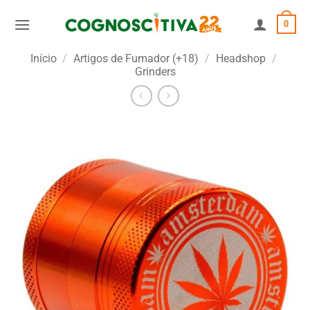
Skip
0
to
content
Início
/
Artigos de Fumador (+18)
/
Headshop
/
Grinders