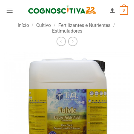
Skip
0
to
content
Início
/
Cultivo
/
Fertilizantes e Nutrientes
/
Estimuladores