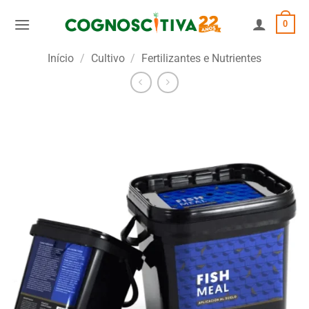
Skip
0
to
content
Início
/
Cultivo
/
Fertilizantes e Nutrientes