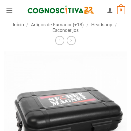
Skip
0
to
content
Início
/
Artigos de Fumador (+18)
/
Headshop
/
Esconderijos