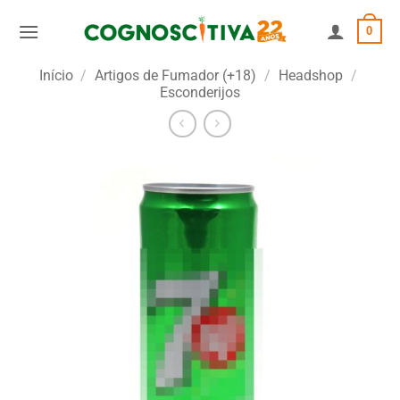
Skip
0
to
content
Início
/
Artigos de Fumador (+18)
/
Headshop
/
Esconderijos