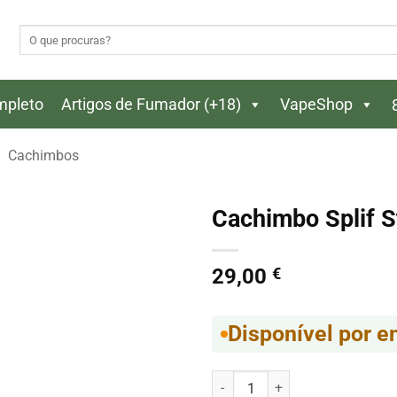
Pesquisar
por:
ompleto
Artigos de Fumador (+18)
VapeShop
Cachimbos
Cachimbo Splif S
29,00
€
Disponível por 
Quantidade de Cachimbo Splif S