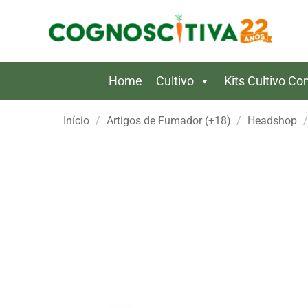
Skip
to
content
Home
Cultivo
Kits Cultivo C
Início
/
Artigos de Fumador (+18)
/
Headshop
/