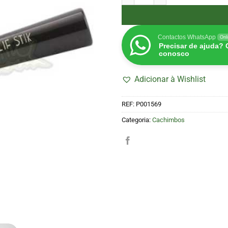
Contactos WhatsApp
Onl
Precisar de ajuda?
conosco
Adicionar à Wishlist
REF:
P001569
Categoria:
Cachimbos