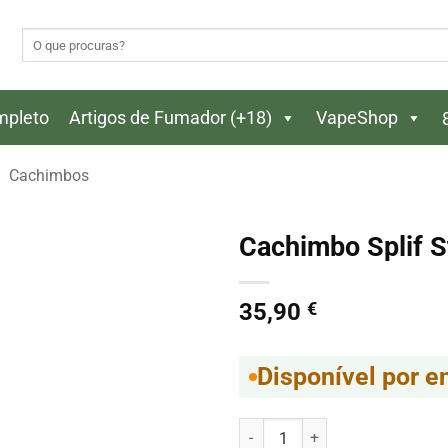
Pesquisar
por:
ompleto
Artigos de Fumador (+18)
VapeShop
Cachimbos
Cachimbo Splif S
35,90
€
Disponível por 
Quantidade de Cachimbo Splif St