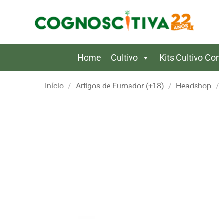
Skip
to
content
Home
Cultivo
Kits Cultivo C
Início
/
Artigos de Fumador (+18)
/
Headshop
/