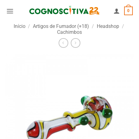
Skip
0
to
content
Início
/
Artigos de Fumador (+18)
/
Headshop
/
Cachimbos