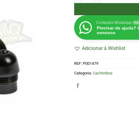
Contactos WhatsApp
Onl
Precisar de ajuda?
conosco
Adicionar à Wishlist
REF:
P001479
Categoria:
Cachimbos