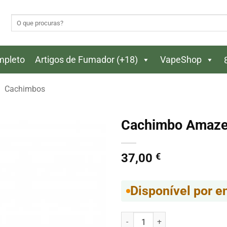
Pesquisar
por:
ompleto
Artigos de Fumador (+18)
VapeShop
Cachimbos
Cachimbo Amaze
37,00
€
Disponível por 
Quantidade de Cachimbo Amaze