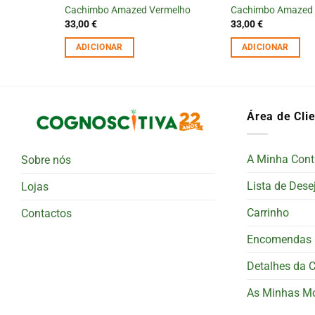
romado
Cachimbo Amazed Vermelho
Cachimbo Amazed 
33,00
€
33,00
€
ADICIONAR
ADICIONAR
Área de Cli
A Minha Cont
Sobre nós
Lista de Dese
Lojas
Carrinho
Contactos
Encomendas
Detalhes da 
As Minhas M