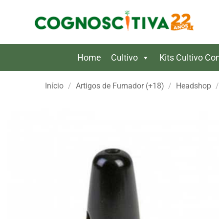
Skip
to
content
Home
Cultivo
Kits Cultivo C
Início
/
Artigos de Fumador (+18)
/
Headshop
/