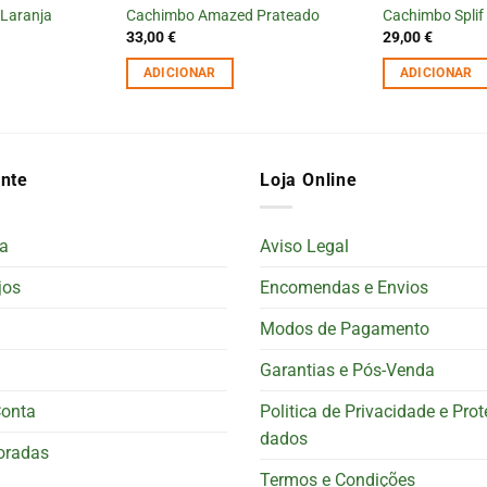
Laranja
Cachimbo Amazed Prateado
Cachimbo Splif
33,00
€
29,00
€
ADICIONAR
ADICIONAR
ente
Loja Online
a
Aviso Legal
jos
Encomendas e Envios
Modos de Pagamento
Garantias e Pós-Venda
Conta
Politica de Privacidade e Pro
dados
oradas
Termos e Condições