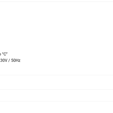
o “C”
230V / 50Hz