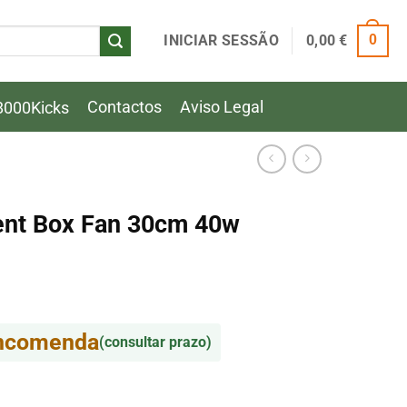
INICIAR SESSÃO
0,00
€
0
Contactos
Aviso Legal
8000Kicks
ent Box Fan 30cm 40w
encomenda
(consultar prazo)
ent Box Fan 30cm 40w