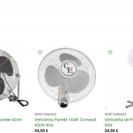
VENTOINHAS
VENTOINHAS
Parede 40cm
Ventoinha Parede 16WF Cornwall
Ventoinha de 
40cm 45w
40w
34,50
€
34,50
€