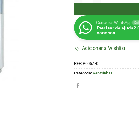
Contactos WhatsApp
Onl
Precisar de ajuda?
conosco
Adicionar à Wishlist
REF:
P005770
Categoria:
Ventoinhas