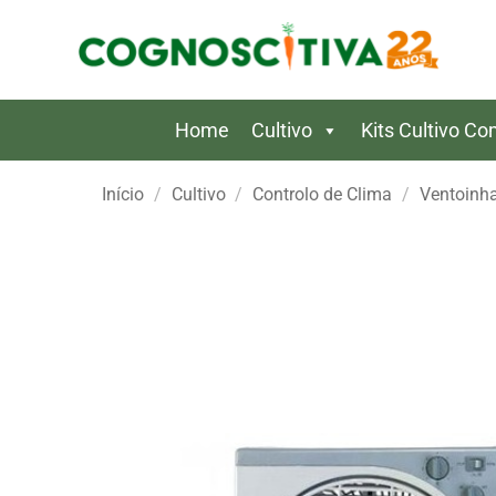
Skip
to
content
Home
Cultivo
Kits Cultivo C
Início
/
Cultivo
/
Controlo de Clima
/
Ventoinh