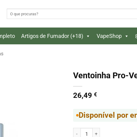
Pesquisar
por:
ompleto
Artigos de Fumador (+18)
VapeShop
as
Ventoinha Pro-V
26,49
€
Disponível por 
Quantidade de Ventoinha Pro-V