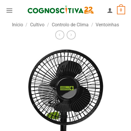
Skip
0
to
content
Início
/
Cultivo
/
Controlo de Clima
/
Ventoinhas