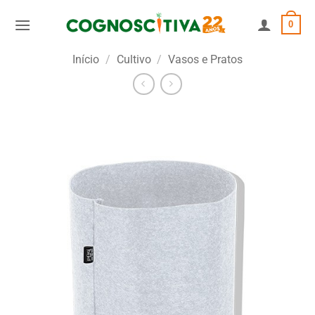
Skip
0
to
content
Início
/
Cultivo
/
Vasos e Pratos