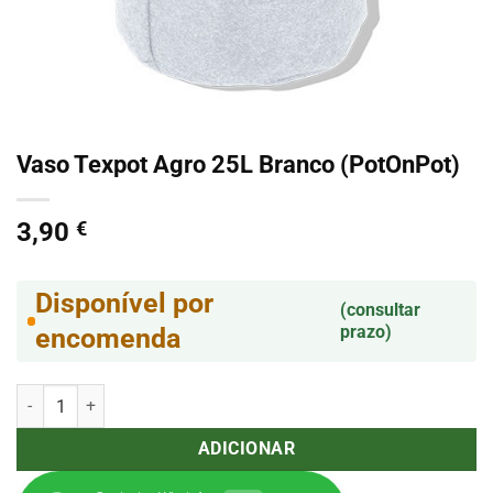
Vaso Texpot Agro 25L Branco (PotOnPot)
3,90
€
Disponível por
(consultar
prazo)
encomenda
Quantidade de Vaso Texpot Agro 25L Branco (PotOnPot)
ADICIONAR