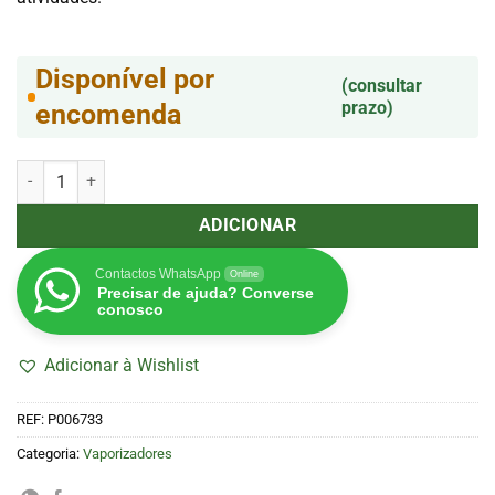
Disponível por
(consultar
prazo)
encomenda
Quantidade de Vaporizador Crafty+ USB-c (Storz & Bickel)
ADICIONAR
Contactos WhatsApp
Online
Precisar de ajuda? Converse
conosco
Adicionar à Wishlist
REF:
P006733
Categoria:
Vaporizadores