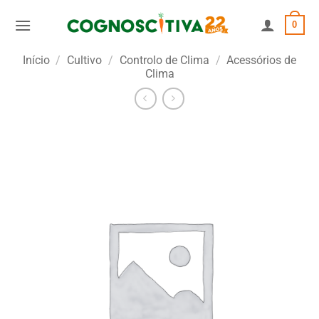
Skip
0
to
content
Início
/
Cultivo
/
Controlo de Clima
/
Acessórios de
Clima