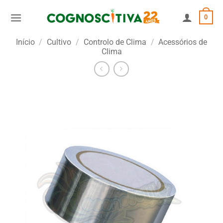
Skip
0
to
content
Início
/
Cultivo
/
Controlo de Clima
/
Acessórios de
Clima