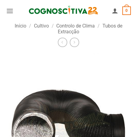
Skip
0
to
content
Início
/
Cultivo
/
Controlo de Clima
/
Tubos de
Extracção