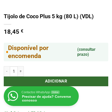
Tijolo de Coco Plus 5 kg (80 L) (VDL)
18,45
€
Disponível por
(consultar
prazo)
encomenda
Quantidade de Tijolo de Coco Plus 5 kg (80 L) (VDL)
ADICIONAR
Contactos WhatsApp
Online
Precisar de ajuda? Converse
conosco