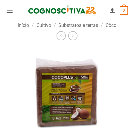
Skip
0
to
content
Início
/
Cultivo
/
Substratos e terras
/
Côco