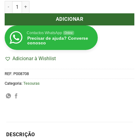
Quantidade de Tesoura Recoletora 3629 INOX (Bellota)
ADICIONAR
Contactos WhatsApp
Online
Precisar de ajuda? Converse
conosco
Adicionar à Wishlist
REF:
P008708
Categoria:
Tesouras
DESCRIÇÃO