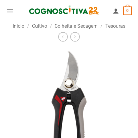
Skip
0
to
content
Início
/
Cultivo
/
Colheita e Secagem
/
Tesouras