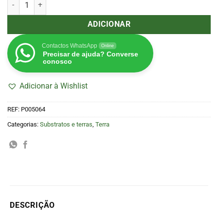
Quantidade de Terra Light Mix 50 L (Biobizz)
ADICIONAR
Contactos WhatsApp
Online
Precisar de ajuda? Converse
conosco
Adicionar à Wishlist
REF:
P005064
Categorias:
Substratos e terras
,
Terra
DESCRIÇÃO