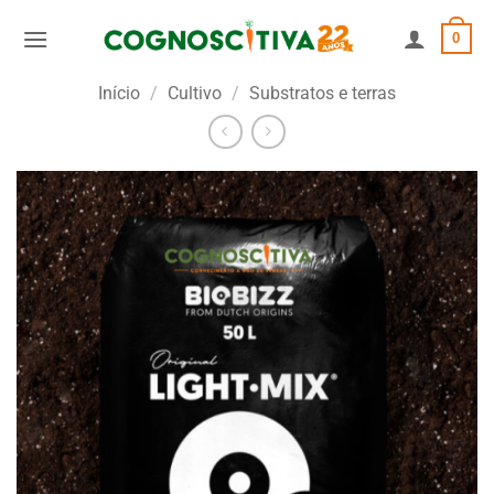
Skip
0
to
content
Início
/
Cultivo
/
Substratos e terras