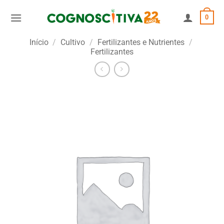
Skip
0
to
content
Início
/
Cultivo
/
Fertilizantes e Nutrientes
/
Fertilizantes