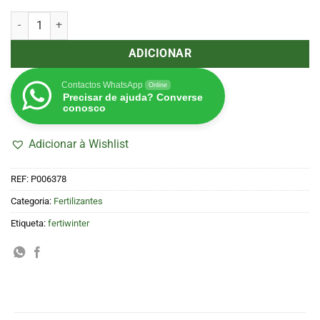
Quantidade de Starter Kit Tent Set Pro 6x50ml (APTUS)
ADICIONAR
Contactos WhatsApp
Online
Precisar de ajuda? Converse
conosco
Adicionar à Wishlist
REF:
P006378
Categoria:
Fertilizantes
Etiqueta:
fertiwinter