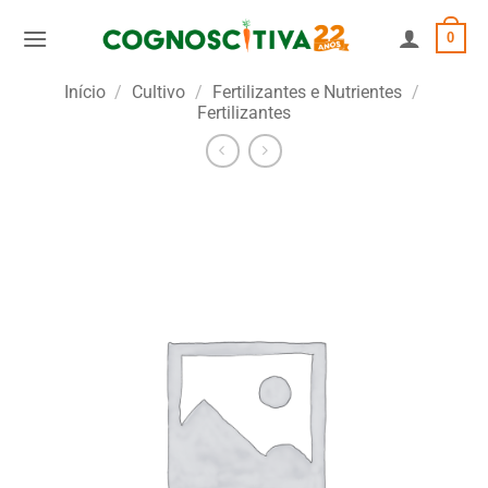
Skip
0
to
content
Início
/
Cultivo
/
Fertilizantes e Nutrientes
/
Fertilizantes