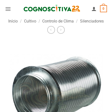
Skip
0
to
content
Início
/
Cultivo
/
Controlo de Clima
/
Silenciadores