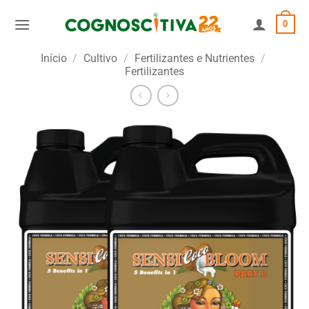
Skip
0
to
content
Início
/
Cultivo
/
Fertilizantes e Nutrientes
/
Fertilizantes