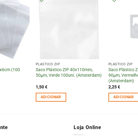
PLÁSTICO ZIP
PLÁSTICO ZIP
4x6cm (100
Saco Plástico ZIP 40x110mm,
Saco Plástico 
50µm, Verde 100uni. (Amsterdam)
90µm, Vermelho
(Amsterdam)
1,50
€
2,25
€
ADICIONAR
ADICIONAR
ente
Loja Online