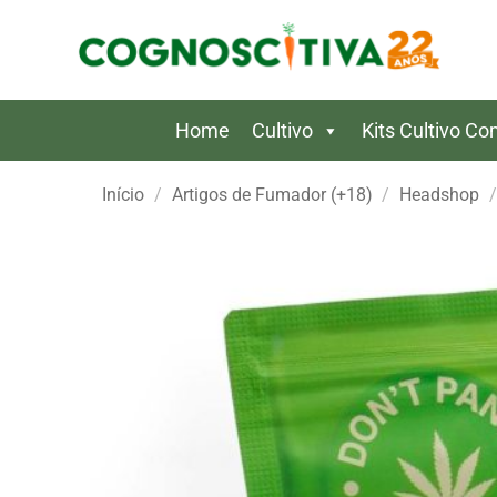
Skip
to
content
Home
Cultivo
Kits Cultivo C
Início
/
Artigos de Fumador (+18)
/
Headshop
/