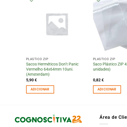
PLÁSTICO ZIP
PLÁSTICO ZIP
80mm,
Sacos Herméticos Don’t Panic
Saco Plástico ZIP 
Amsterdam)
Vermelho 64x64mm 10uni.
unidades)
(Amsterdam)
5,90
€
0,82
€
ADICIONAR
ADICIONAR
Área de Cli