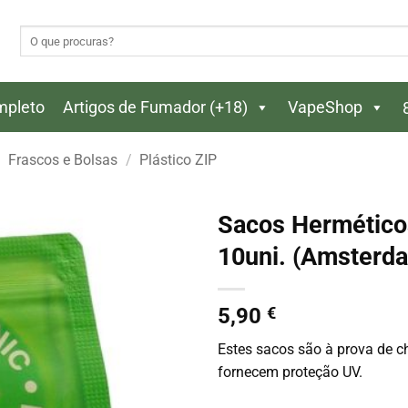
Pesquisar
por:
ompleto
Artigos de Fumador (+18)
VapeShop
Frascos e Bolsas
/
Plástico ZIP
Sacos Hermético
10uni. (Amsterd
5,90
€
Estes sacos são à prova de che
fornecem proteção UV.