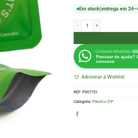
Em stock
(entrega em 24–
Quantidade de Sacos Herméticos
Contactos WhatsApp
Onl
Precisar de ajuda?
conosco
Adicionar à Wishlist
REF:
P007751
Categoria:
Plástico ZIP