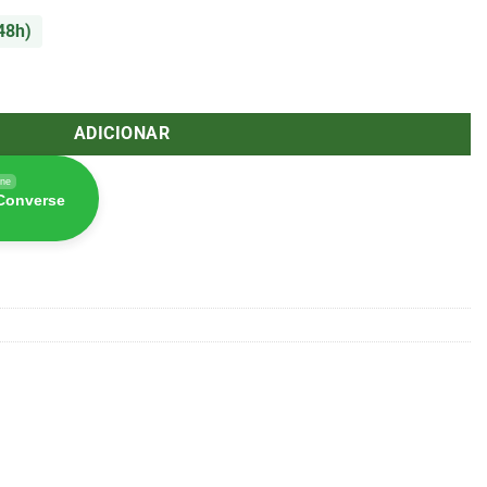
48h)
 Don't Panic Verde 64x64mm 10uni. (Amsterdam)
ADICIONAR
ine
 Converse