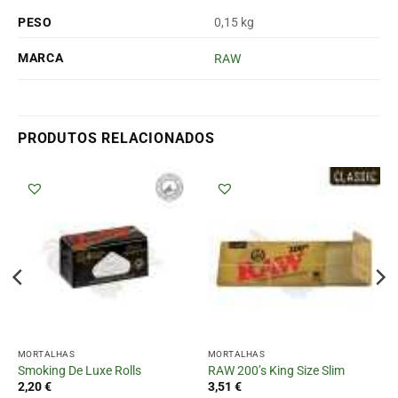
PESO
0,15 kg
MARCA
RAW
PRODUTOS RELACIONADOS
MORTALHAS
MORTALHAS
Smoking De Luxe Rolls
RAW 200’s King Size Slim
2,20
€
3,51
€