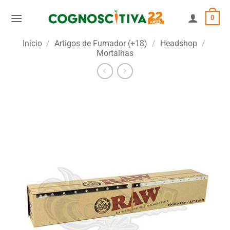
Skip
0
to
content
Início
/
Artigos de Fumador (+18)
/
Headshop
/
Mortalhas