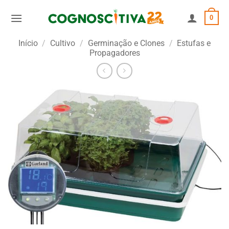
Skip
0
to
content
Início
/
Cultivo
/
Germinação e Clones
/
Estufas e
Propagadores