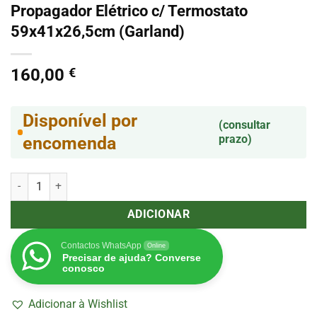
Propagador Elétrico c/ Termostato
59x41x26,5cm (Garland)
160,00
€
Disponível por
(consultar
prazo)
encomenda
Quantidade de Propagador Elétrico c/ Termostato 59x41x26,5cm (G
ADICIONAR
Contactos WhatsApp
Online
Precisar de ajuda? Converse
conosco
Adicionar à Wishlist