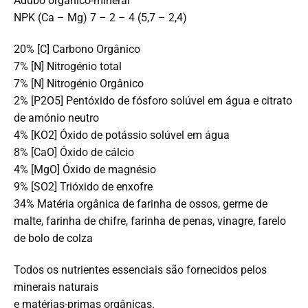
Adubo orgânico-mineral
NPK (Ca – Mg) 7 – 2 – 4 (5,7 – 2,4)
20% [C] Carbono Orgânico
7% [N] Nitrogénio total
7% [N] Nitrogénio Orgânico
2% [P2O5] Pentóxido de fósforo solúvel em água e citrato
de amónio neutro
4% [KO2] Óxido de potássio solúvel em água
8% [CaO] Óxido de cálcio
4% [MgO] Óxido de magnésio
9% [SO2] Trióxido de enxofre
34% Matéria orgânica de farinha de ossos, germe de
malte, farinha de chifre, farinha de penas, vinagre, farelo
de bolo de colza
Todos os nutrientes essenciais são fornecidos pelos
minerais naturais
e matérias-primas orgânicas.