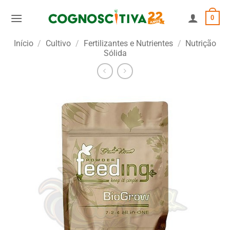
Skip
0
to
content
Início
/
Cultivo
/
Fertilizantes e Nutrientes
/
Nutrição
Sólida