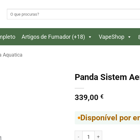
Pesquisar
por:
ompleto
Artigos de Fumador (+18)
VapeShop
a Aquatica
Panda Sistem Ae
339,00
€
Disponível por 
Quantidade de Panda Sistem Ae