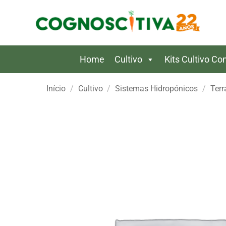
Skip
to
content
Home
Cultivo
Kits Cultivo C
Início
/
Cultivo
/
Sistemas Hidropónicos
/
Terr