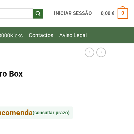
INICIAR SESSÃO
0,00
€
0
Contactos
Aviso Legal
8000Kicks
ro Box
encomenda
(consultar prazo)
ro Box