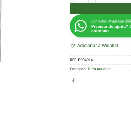
Contactos WhatsApp
Onl
Precisar de ajuda?
conosco
Adicionar à Wishlist
REF:
P004014
Categoria:
Terra Aquatica