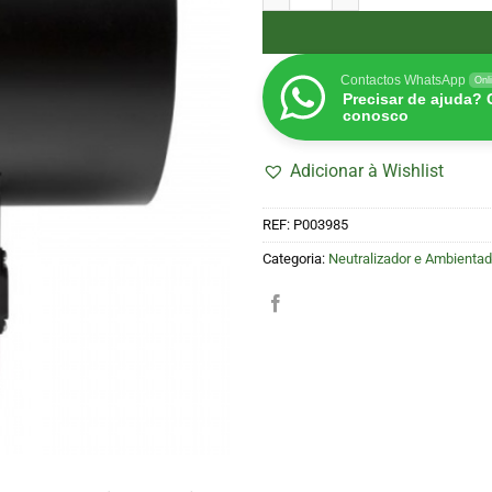
Contactos WhatsApp
Onl
Precisar de ajuda?
conosco
Adicionar à Wishlist
REF:
P003985
Categoria:
Neutralizador e Ambientad