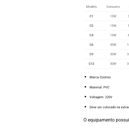
Modelo
Consumo
C1
15W
C2
15W
C4
15W
C6
30W
1
C9
30W
3
C12
30W
3
Marca Ozotres
Material: PVC
Voltagem: 220V
Deve ser colocado na extra
O equipamento possui u