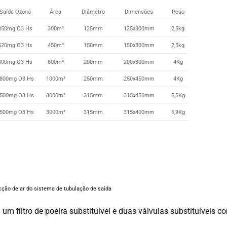
Saída Ozono
Área
Diâmetro
Dimensões
Peso
350mg O3 Hs
300m³
125mm
125x300mm
2,5kg
520mg O3 Hs
450m³
150mm
150x300mm
2,5kg
800mg O3 Hs
800m³
200mm
200x300mm
4Kg
800mg O3 Hs
1000m³
250mm
250x450mm
4Kg
500mg O3 Hs
3000m³
315mm
315x450mm
5,5Kg
500mg O3 Hs
3000m³
315mm
315x400mm
5,9Kg
cção de ar do sistema de tubulação de saída
m filtro de poeira substituível e duas válvulas substituíveis c