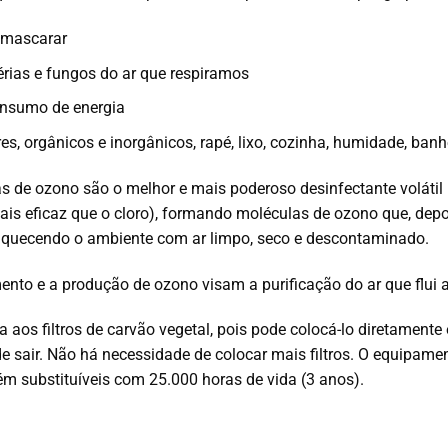
 mascarar
érias e fungos do ar que respiramos
onsumo de energia
 orgânicos e inorgânicos, rapé, lixo, cozinha, humidade, banheir
 de ozono são o melhor e mais poderoso desinfectante volátil 
ais eficaz que o cloro), formando moléculas de oz
o
no que, depo
iquecendo o ambiente com ar limpo, seco e descontaminado.
nto e a produção de ozono visam a purificação do ar que flui 
a aos filtros de carvão vegetal, pois pode colocá-lo diretament
e sair.
Não há necessidade de colocar mais filtros.
O
equipament
ém substituíveis com 25.000 horas de vida (3 anos).