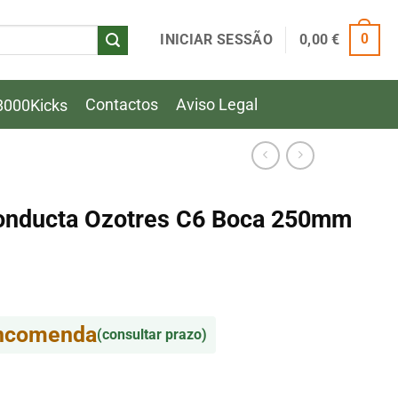
INICIAR SESSÃO
0,00
€
0
Contactos
Aviso Legal
8000Kicks
onducta Ozotres C6 Boca 250mm
encomenda
(consultar prazo)
onducta Ozotres C6 Boca 250mm