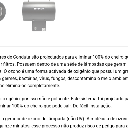
res de Conduta
são projectados para eliminar 100% do cheiro q
 filtros.
P
ossuem dentro de uma série de lâmpadas que geram al
s.
O ozono é uma forma activada de oxigénio que possui um gran
 germes, bactérias, vírus, fungos;
descontamina o meio ambiente
as elimina-os completamente.
 oxigénio, por isso não é poluente.
Este sistema foi projetado 
iminar 100% do cheiro que pode sair.
De f
ácil instalação.
 o gerador de ozono de lâmpada (não UV).
A molécula de ozono
quinze minutos; esse processo não produz risco de perigo para