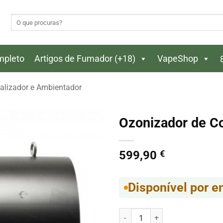
Pesquisar
por:
ompleto
Artigos de Fumador (+18)
VapeShop
alizador e Ambientador
Ozonizador de C
599,90
€
Disponível por 
Quantidade de Ozonizador de C