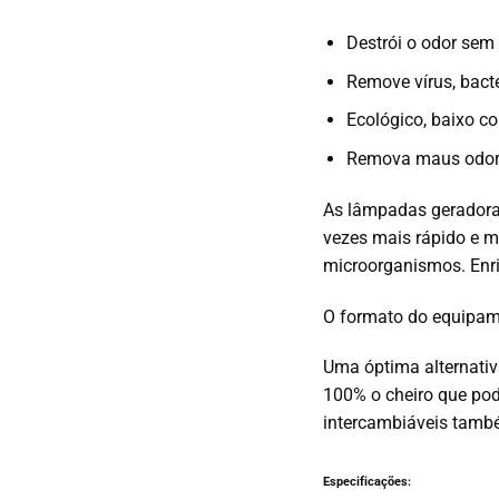
Destrói o odor sem
Remove vírus, bact
Ecológico, baixo c
Remova maus odores,
As lâmpadas geradoras
vezes mais rápido e m
microorganismos.
Enr
O formato do equipame
Uma óptima alternativ
100% o cheiro que pod
intercambiáveis ​​tamb
Especificações: