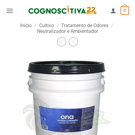
Skip
0
to
content
Início
/
Cultivo
/
Tratamento de Odores
/
Neutralizador e Ambientador