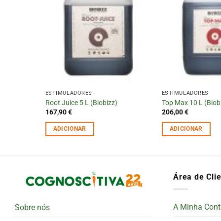
ESTIMULADORES
ESTIMULADORES
)
Root Juice 5 L (Biobizz)
Top Max 10 L (Biob
167,90
€
206,00
€
ADICIONAR
ADICIONAR
Área de Cli
A Minha Cont
Sobre nós