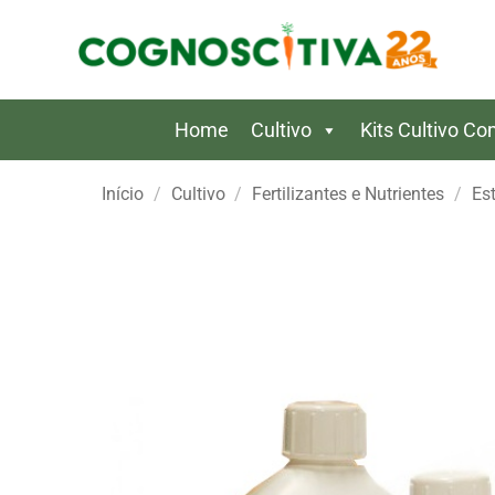
Skip
to
content
Home
Cultivo
Kits Cultivo C
Início
/
Cultivo
/
Fertilizantes e Nutrientes
/
Es