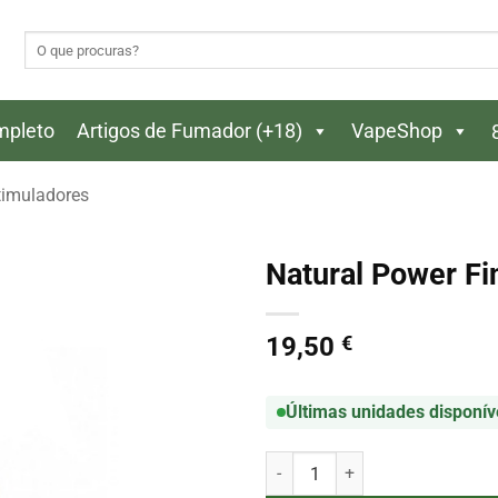
Pesquisar
por:
ompleto
Artigos de Fumador (+18)
VapeShop
timuladores
Natural Power Fi
19,50
€
Últimas unidades disponív
Quantidade de Natural Power Fin