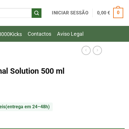
INICIAR SESSÃO
0,00
€
0
Contactos
Aviso Legal
8000Kicks
nal Solution 500 ml
eis
(entrega em 24–48h)
al Solution 500 ml