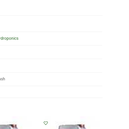
droponics
ush