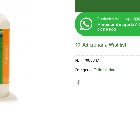
Contactos WhatsApp
Onl
Precisar de ajuda?
conosco
Adicionar à Wishlist
REF:
P003847
Categoria:
Estimuladores