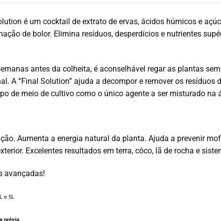
olution é um cocktail de extrato de ervas, ácidos húmicos e aç
mação de bolor. Elimina resíduos, desperdícios e nutrientes sup
emanas antes da colheita, é aconselhável regar as plantas sem a
nal. A “Final Solution” ajuda a decompor e remover os resíduos d
po de meio de cultivo como o único agente a ser misturado na 
ução. Aumenta a energia natural da planta. Ajuda a prevenir mof
 exterior. Excelentes resultados em terra, côco, lã de rocha e sis
s avançadas!
L e 5L
 prévia.