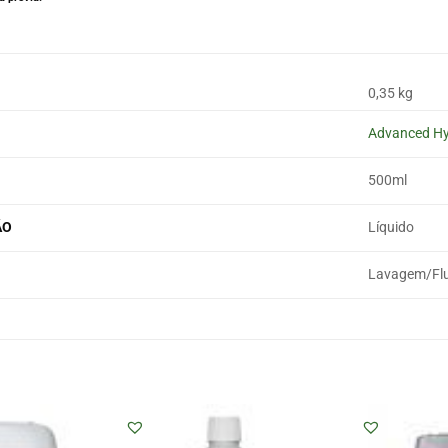
0,35 kg
Advanced Hy
500ml
ÃO
Líquido
Lavagem/Fl