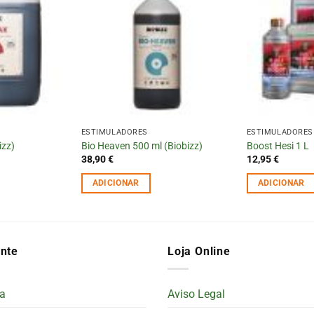
ESTIMULADORES
ESTIMULADORES
izz)
Bio Heaven 500 ml (Biobizz)
Boost Hesi 1 L
38,90
€
12,95
€
ADICIONAR
ADICIONAR
ente
Loja Online
a
Aviso Legal