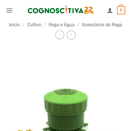
Skip
0
to
content
Início
/
Cultivo
/
Rega e Água
/
Acessórios de Rega