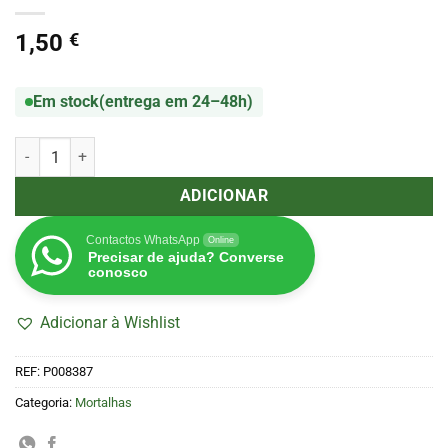
1,50
€
Em stock
(entrega em 24–48h)
Quantidade de Mortalhas Moon Long Size Slim + Filtros
ADICIONAR
Contactos WhatsApp
Online
Precisar de ajuda? Converse
conosco
Adicionar à Wishlist
REF:
P008387
Categoria:
Mortalhas