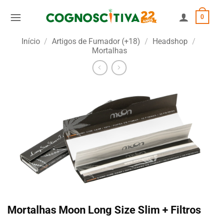
Skip
0
to
content
Início
/
Artigos de Fumador (+18)
/
Headshop
/
Mortalhas
Mortalhas Moon Long Size Slim + Filtros