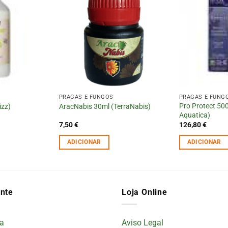
PRAGAS E FUNGOS
PRAGAS E FUNG
Pro Protect 500
izz)
AracNabis 30ml (TerraNabis)
Aquatica)
7,50
€
126,80
€
ADICIONAR
ADICIONAR
ente
Loja Online
a
Aviso Legal