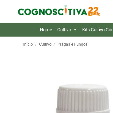
Skip
to
content
Home
Cultivo
Kits Cultivo C
Início
/
Cultivo
/
Pragas e Fungos