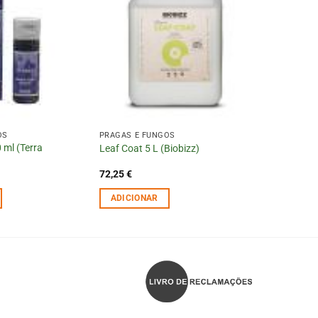
OS
PRAGAS E FUNGOS
 ml (Terra
Leaf Coat 5 L (Biobizz)
72,25
€
ADICIONAR