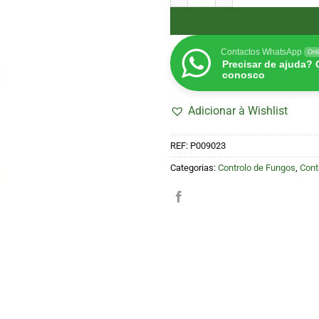
Contactos WhatsApp
Onl
Precisar de ajuda?
conosco
Adicionar à Wishlist
REF:
P009023
Categorias:
Controlo de Fungos
,
Cont