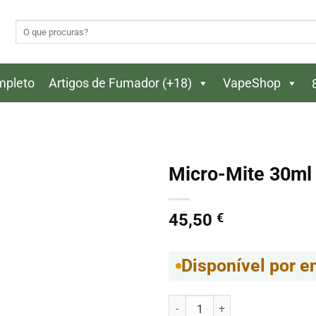
Pesquisar
por:
ompleto
Artigos de Fumador (+18)
VapeShop
Micro-Mite 30ml 
45,50
€
Disponível por 
Quantidade de Micro-Mite 30ml 