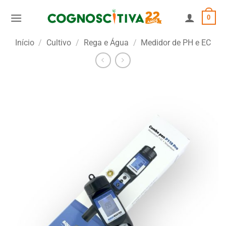
Skip
0
to
content
Início
/
Cultivo
/
Rega e Água
/
Medidor de PH e EC