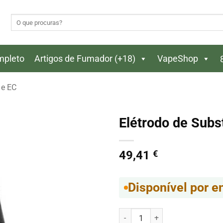
Pesquisar
por:
ompleto
Artigos de Fumador (+18)
VapeShop
 e EC
Elétrodo de Sub
49,41
€
Disponível por 
Quantidade de Elétrodo de Subs