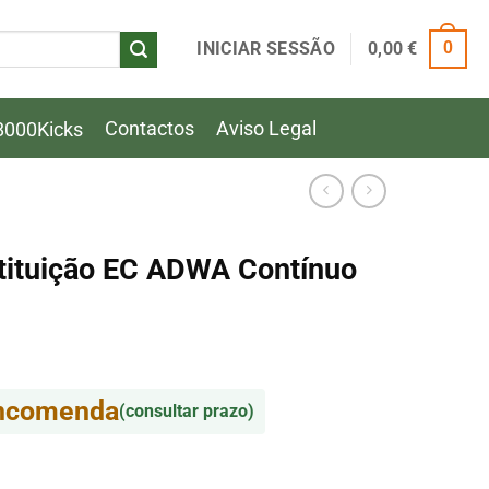
INICIAR SESSÃO
0,00
€
0
Contactos
Aviso Legal
8000Kicks
stituição EC ADWA Contínuo
encomenda
(consultar prazo)
tituição EC ADWA Contínuo