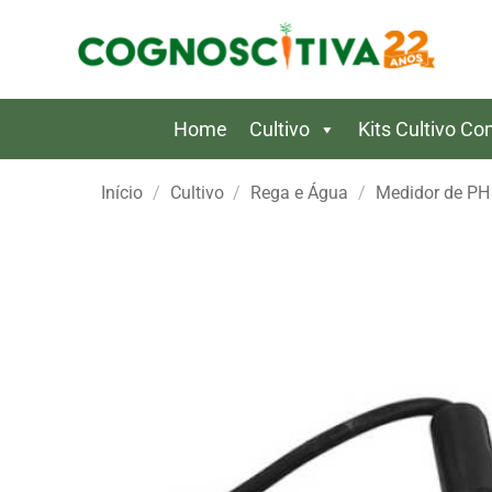
Skip
to
content
Home
Cultivo
Kits Cultivo C
Início
/
Cultivo
/
Rega e Água
/
Medidor de PH