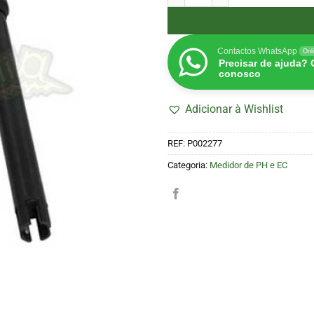
Contactos WhatsApp
Onl
Precisar de ajuda?
conosco
Adicionar à Wishlist
REF:
P002277
Categoria:
Medidor de PH e EC