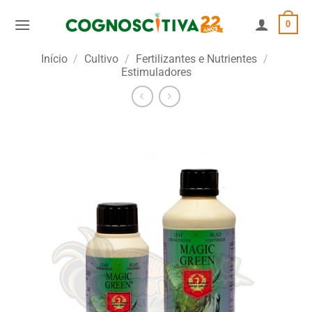
Skip
0
to
content
Início
/
Cultivo
/
Fertilizantes e Nutrientes
/
Estimuladores