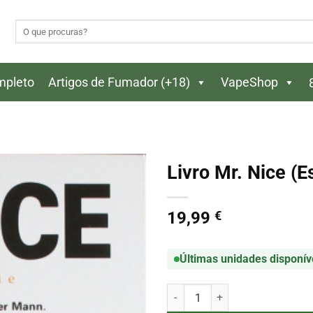
Pesquisar
por:
ompleto
Artigos de Fumador (+18)
VapeShop
Livro Mr. Nice (E
19,99
€
Últimas unidades disponív
Quantidade de Livro Mr. Nice (E