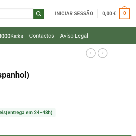
INICIAR SESSÃO
0,00
€
0
Contactos
Aviso Legal
8000Kicks
spanhol)
eis
(entrega em 24–48h)
spanhol)