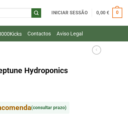
INICIAR SESSÃO
0,00
€
0
Contactos
Aviso Legal
8000Kicks
eptune Hydroponics
encomenda
(consultar prazo)
eptune Hydroponics