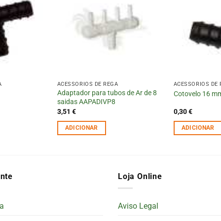
A
ACESSÓRIOS DE REGA
ACESSÓRIOS DE
Adaptador para tubos de Ar de 8
Cotovelo 16 m
saidas AAPADIVP8
3,51
€
0,30
€
ADICIONAR
ADICIONAR
ente
Loja Online
a
Aviso Legal