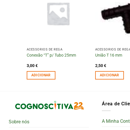
ACESSÓRIOS DE REGA
ACESSÓRIOS DE REG
ot
Conexão “T” p/ Tubo 25mm
União T 16 mm
3,00
€
2,50
€
ADICIONAR
ADICIONAR
Área de Cli
A Minha Cont
Sobre nós