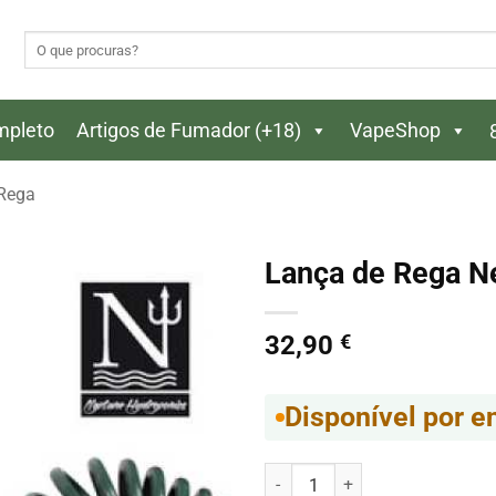
Pesquisar
por:
ompleto
Artigos de Fumador (+18)
VapeShop
 Rega
Lança de Rega N
32,90
€
Disponível por 
Quantidade de Lança de Rega N