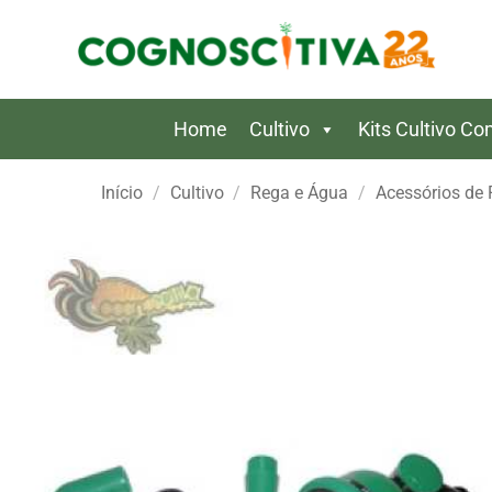
Skip
to
content
Home
Cultivo
Kits Cultivo C
Início
/
Cultivo
/
Rega e Água
/
Acessórios de