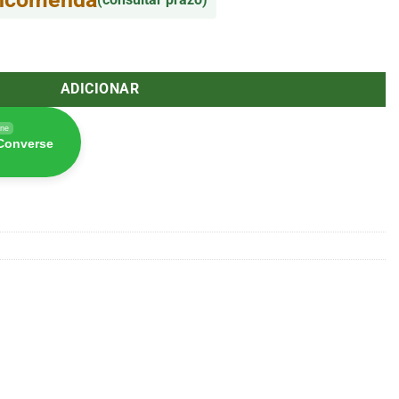
Madame Grow)
ADICIONAR
ine
 Converse