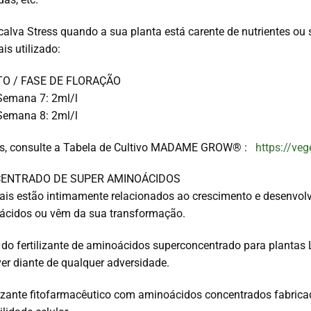
calva Stress quando a sua planta está carente de nutrientes ou
is utilizado:
O / FASE DE FLORAÇÃO
Semana 7: 2ml/l
Semana 8: 2ml/l
es, consulte a Tabela de Cultivo MADAME GROW® :
https://veg
CENTRADO DE SUPER AMINOÁCIDOS
is estão intimamente relacionados ao crescimento e desenvol
oácidos ou vêm da sua transformação.
o do fertilizante de aminoácidos superconcentrado para plant
ver diante de qualquer adversidade.
ilizante fitofarmacêutico com aminoácidos concentrados fabricad