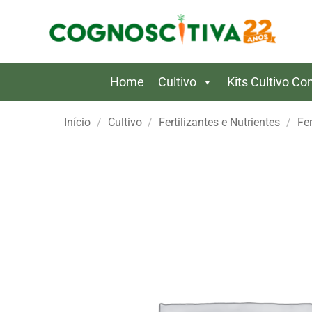
Skip
to
content
Home
Cultivo
Kits Cultivo C
Início
/
Cultivo
/
Fertilizantes e Nutrientes
/
Fer