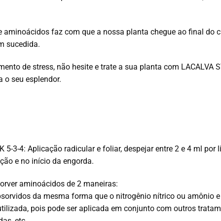
e aminoácidos faz com que a nossa planta chegue ao final do ci
m sucedida.
mento de stress, não hesite e trate a sua planta com LACAL
a o seu esplendor.
5-3-4: Aplicação radicular e foliar, despejar entre 2 e 4 ml por
ção e no início da engorda.
orver aminoácidos de 2 maneiras:
bsorvidos da mesma forma que o nitrogênio nítrico ou amônio e a
 utilizada, pois pode ser aplicada em conjunto com outros tratam
das, etc.