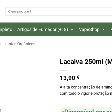
Pesquisar
por:
ompleto
Artigos de Fumador (+18)
VapeShop
tilizantes Orgânicos
Lacalva 250ml (
13,90
€
A alta concentração de amino
com todo o vigor e proteção 
Disponível por 