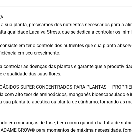
TA
 a sua planta, precisamos dos nutrientes necessários para a ali
 alta qualidade Lacalva Stress, que se dedica a controlar os inim
 consiste em ter o controle dos nutrientes que sua planta absor
iciência em seu crescimento.
a a controlar as doenças das plantas e garante que a produtivid
 e qualidade das suas flores.
NOÁCIDOS SUPER CONCENTRADOS PARA PLANTAS – PROPRI
da com alto teor de aminoácidos, manganês bioencapsulado e i
 sua planta terapêutica ou planta de cânhamo, tornando-as mai
ado em mudanças de fase, bem como quando há falta de nutrien
MADAME GROW® para momentos de máxima necessidade, fornece