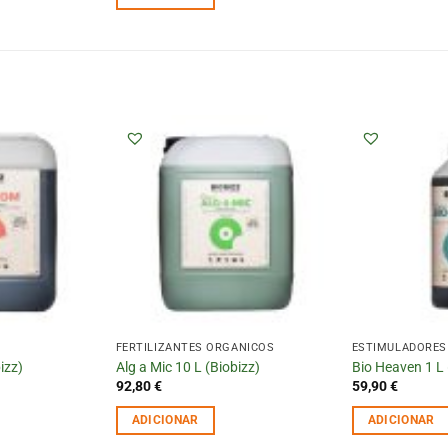
FERTILIZANTES ORGÂNICOS
ESTIMULADORES
izz)
Alg a Mic 10 L (Biobizz)
Bio Heaven 1 L 
92,80
€
59,90
€
ADICIONAR
ADICIONAR