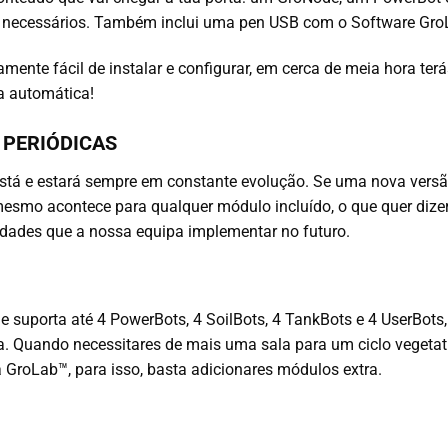
 necessários. Também inclui uma pen USB com o Software GroLa
mente fácil de instalar e configurar, em cerca de meia hora terás
ma automática!
 PERIÓDICAS
tá e estará sempre em constante evolução. Se uma nova versão 
smo acontece para qualquer módulo incluído, o que quer dizer 
idades que a nossa equipa implementar no futuro.
 suporta até 4 PowerBots, 4 SoilBots, 4 TankBots e 4 UserBots, 
a. Quando necessitares de mais uma sala para um ciclo vegetat
a GroLab™, para isso, basta adicionares módulos extra.