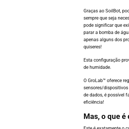
Graças ao SoilBot, po
sempre que seja neces
pode significar que e
parar a bomba de água
apenas alguns dos pro
quiseres!
Esta configuração pro
de humidade.
O GroLab™ oferece reg
sensores/dispositivo
de dados, é possível 
eficiência!
Mas, o que é 
Este é exatamente o c