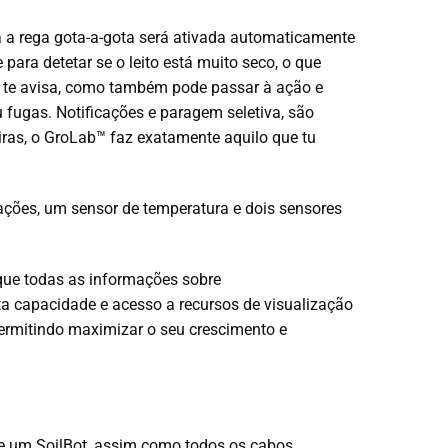
a a rega gota-a-gota será ativada automaticamente
ara detetar se o leito está muito seco, o que
ó te avisa, como também pode passar à ação e
fugas. Notificações e paragem seletiva, são
iras, o GroLab™ faz exatamente aquilo que tu
dações, um sensor de temperatura e dois sensores
que todas as informações sobre
 capacidade e acesso a recursos de visualização
permitindo maximizar o seu crescimento e
e um SoilBot, assim como todos os cabos,