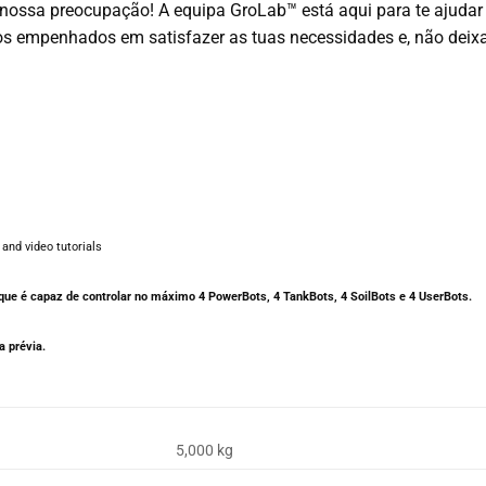
 nossa preocupação! A equipa GroLab™ está aqui para te ajuda
s empenhados em satisfazer as tuas necessidades e, não deixa
and video tutorials
ue é capaz de controlar no máximo 4 PowerBots, 4 TankBots, 4 SoilBots e 4 UserBots.
 prévia.
5,000 kg