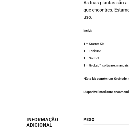
As tuas plantas são a
que encontres. Estamo
uso.
Inclui:
1 – Starter Kit
1 – TankBot
1 – SoilBot
1 – GroLab™ software, manuais 
*Este kit contém um GroNode, q
Disponível mediante encomenda
INFORMAÇÃO
PESO
ADICIONAL