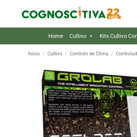
Skip
to
content
Home
Cultivo
Kits Cultivo C
Início
/
Cultivo
/
Controlo de Clima
/
Controlad