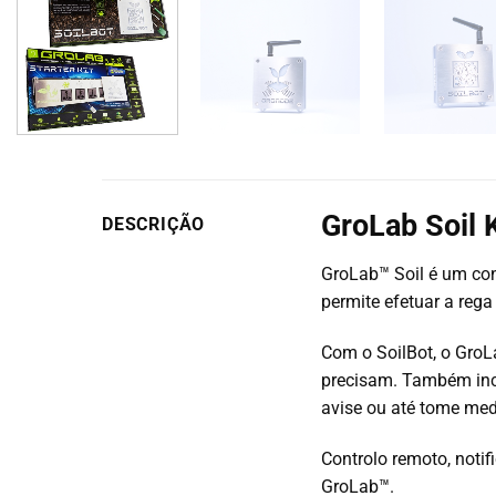
GroLab Soil K
DESCRIÇÃO
GroLab™ Soil é um con
permite efetuar a rega
Com o SoilBot, o GroL
precisam. Também incl
avise ou até tome med
Controlo remoto, noti
GroLab™.