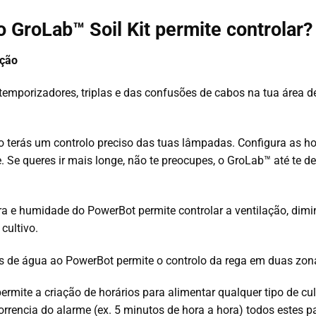
o GroLab™ Soil Kit permite controlar?
ação
 temporizadores, triplas e das confusões de cabos na tua área d
 terás um controlo preciso das tuas lâmpadas. Configura as h
 Se queres ir mais longe, não te preocupes, o GroLab™ até te d
a e humidade do PowerBot permite controlar a ventilação, dim
cultivo.
de água ao PowerBot permite o controlo da rega em duas zonas 
ermite a criação de horários para alimentar qualquer tipo de cu
orrencia do alarme (ex. 5 minutos de hora a hora) todos estes 