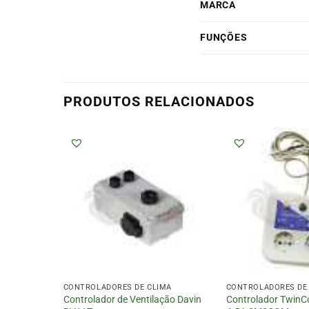
MARCA
FUNÇÕES
PRODUTOS RELACIONADOS
MA
CONTROLADORES DE CLIMA
CONTROLADORES DE
ção Davin
Controlador de Ventilação Davin
Controlador TwinC