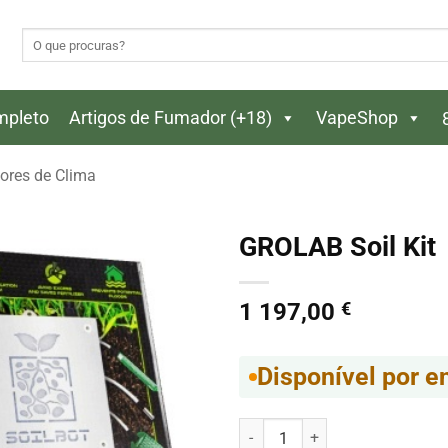
Pesquisar
por:
ompleto
Artigos de Fumador (+18)
VapeShop
ores de Clima
GROLAB Soil Kit
1 197,00
€
Disponível por 
Quantidade de GROLAB Soil Kit