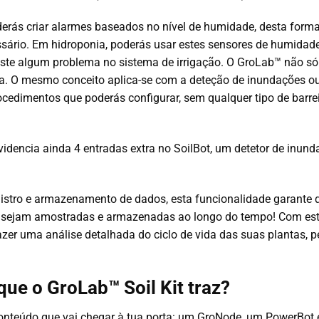
derás criar alarmes baseados no nível de humidade, desta form
sário. Em hidroponia, poderás usar estes sensores de humidade p
xiste algum problema no sistema de irrigação. O GroLab™ não s
. O mesmo conceito aplica-se com a deteção de inundações ou 
cedimentos que poderás configurar, sem qualquer tipo de barre
videncia ainda 4 entradas extra no SoilBot, um detetor de inun
istro e armazenamento de dados, esta funcionalidade garante 
s sejam amostradas e armazenadas ao longo do tempo! Com esta
fazer uma análise detalhada do ciclo de vida das suas plantas, 
que o GroLab™ Soil Kit traz?
onteúdo que vai chegar à tua porta: um GroNode, um PowerBot 