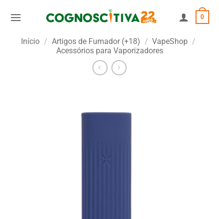
Skip
0
to
content
Início
/
Artigos de Fumador (+18)
/
VapeShop
/
Acessórios para Vaporizadores