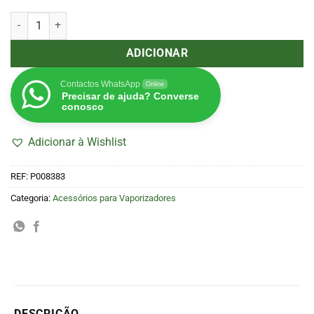
Quantidade de Grip Sleeve Periwinkle (Pax)
ADICIONAR
Contactos WhatsApp
Online
Precisar de ajuda? Converse
conosco
Adicionar à Wishlist
REF:
P008383
Categoria:
Acessórios para Vaporizadores
DESCRIÇÃO