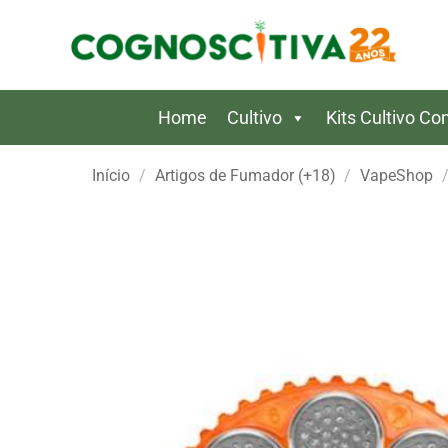
Skip
to
content
Home
Cultivo
Kits Cultivo C
Início
/
Artigos de Fumador (+18)
/
VapeShop