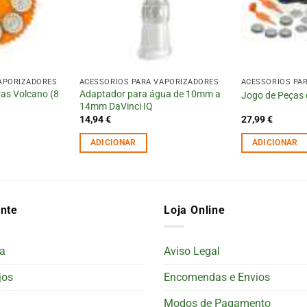
APORIZADORES
ACESSÓRIOS PARA VAPORIZADORES
ACESSÓRIOS PA
as Volcano (8
Adaptador para água de 10mm a
Jogo de Peças 
14mm DaVinci IQ
14,94
€
27,99
€
ADICIONAR
ADICIONAR
ente
Loja Online
a
Aviso Legal
jos
Encomendas e Envios
Modos de Pagamento