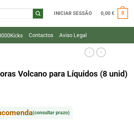
INICIAR SESSÃO
0,00
€
0
Contactos
Aviso Legal
8000Kicks
ras Volcano para Líquidos (8 unid)
encomenda
(consultar prazo)
as Volcano para Líquidos (8 unid)