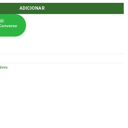
ADICIONAR
ine
 Converse
dores