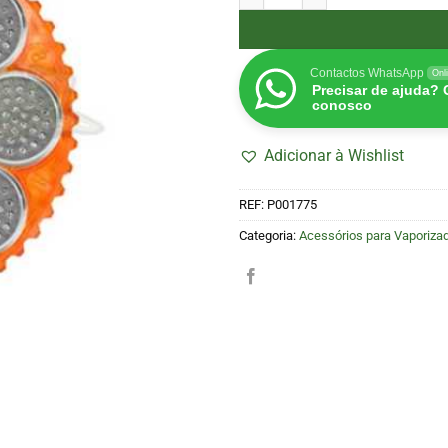
Contactos WhatsApp
Onl
Precisar de ajuda?
conosco
Adicionar à Wishlist
REF:
P001775
Categoria:
Acessórios para Vaporiza