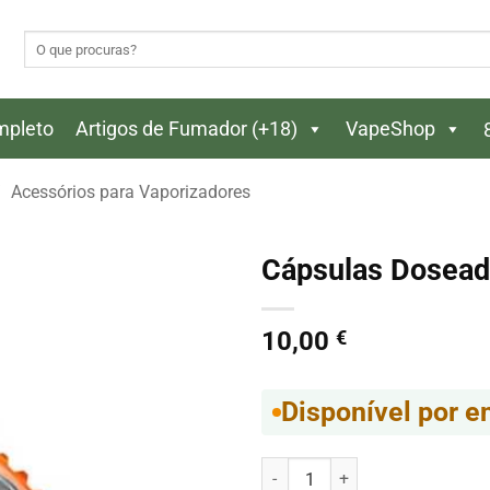
Pesquisar
por:
ompleto
Artigos de Fumador (+18)
VapeShop
/
Acessórios para Vaporizadores
Cápsulas Doseado
10,00
€
Disponível por 
Quantidade de Cápsulas Doseador