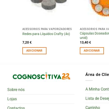
RIZADORES
ACESSÓRIOS PARA VAPORIZADORES
ACESSÓRIOS PARA V
mara de
Cápsulas Doseador
Redes para Líquidos Crafty (4x)
unid)
7,20
€
13,40
€
ADICIONAR
ADICIONAR
Área de Cli
A Minha Cont
Sobre nós
Lista de Dese
Lojas
Carrinho
Contactos