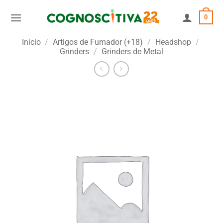
Skip
0
to
content
Início
/
Artigos de Fumador (+18)
/
Headshop
/
Grinders
/
Grinders de Metal