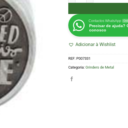
Contactos WhatsApp
Onl
Precisar de ajuda?
conosco
Adicionar à Wishlist
REF:
P007331
Categoria:
Grinders de Metal