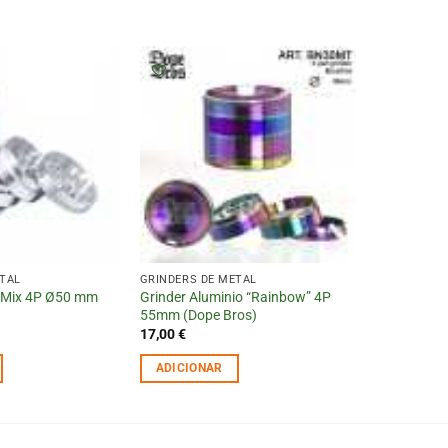
ETAL
GRINDERS DE METAL
 Mix 4P Ø50 mm
Grinder Aluminio “Rainbow” 4P
55mm (Dope Bros)
17,00
€
ADICIONAR