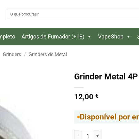
Pesquisar
por:
ompleto
Artigos de Fumador (+18)
VapeShop
Grinders
/
Grinders de Metal
Grinder Metal 4
12,00
€
Disponível por 
Quantidade de Grinder Metal 4