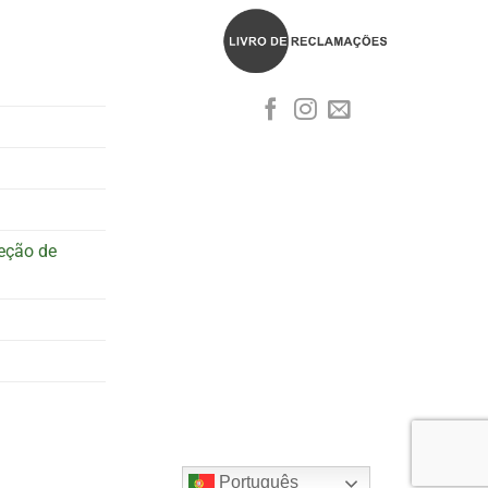
teção de
Português