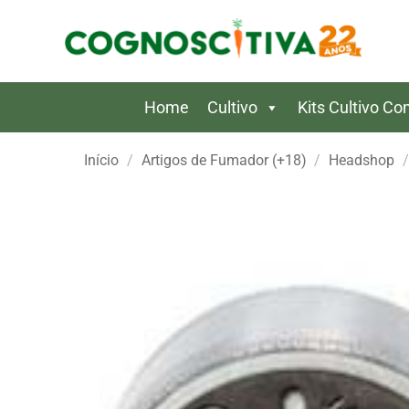
Skip
to
content
Home
Cultivo
Kits Cultivo C
Início
/
Artigos de Fumador (+18)
/
Headshop
/