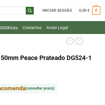
INICIAR SESSÃO
0,00
€
0
Contactos
Aviso Legal
8000Kicks
P 50mm Peace Prateado DG524-1
encomenda
(consultar prazo)
P 50mm Peace Prateado DG524-1