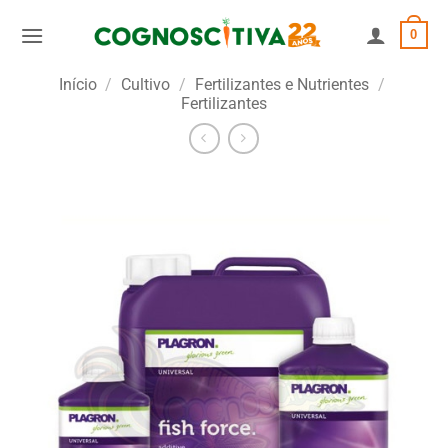
Skip
0
to
content
Início
/
Cultivo
/
Fertilizantes e Nutrientes
/
Fertilizantes